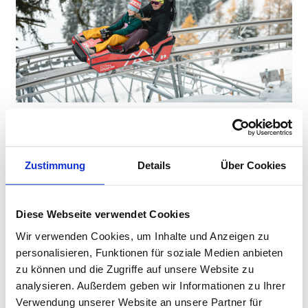
COASTER WINTER VOUCHER
The Othal Coaster offers pure adrenaline and thrills on its 850-
metre-long downhill track. On your way down, you can expect
Zustimmung
Details
Über Cookies
ten exciting steep curves, four thrilling waves and two thrilling…
view product
Diese Webseite verwendet Cookies
Wir verwenden Cookies, um Inhalte und Anzeigen zu
personalisieren, Funktionen für soziale Medien anbieten
zu können und die Zugriffe auf unsere Website zu
analysieren. Außerdem geben wir Informationen zu Ihrer
FAQ
Verwendung unserer Website an unsere Partner für