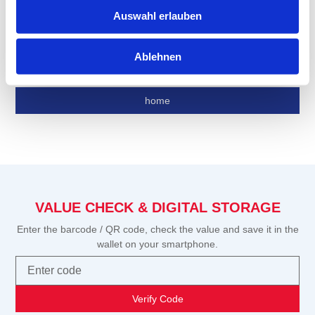
Select a voucher motif and the voucher value. You
vouchers?
can also add a greeting text.
Auswahl erlauben
Click on "Order here".
Partial redemption: Are partial redemptions of
Enter the promo code in the shopping cart, click
value vouchers possible?
Ablehnen
"Redeem" and complete the payment process.
home
VALUE CHECK & DIGITAL STORAGE
Enter the barcode / QR code, check the value and save it in the
wallet on your smartphone.
Verify Code